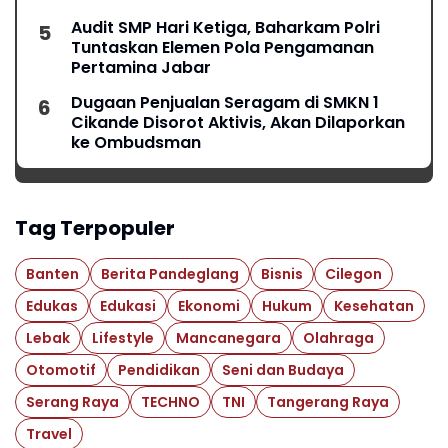
Audit SMP Hari Ketiga, Baharkam Polri
Tuntaskan Elemen Pola Pengamanan
Pertamina Jabar
Dugaan Penjualan Seragam di SMKN 1
Cikande Disorot Aktivis, Akan Dilaporkan
ke Ombudsman
Tag Terpopuler
Banten
Berita Pandeglang
Bisnis
Cilegon
Edukas
Edukasi
Ekonomi
Hukum
Kesehatan
Lebak
Lifestyle
Mancanegara
Olahraga
Otomotif
Pendidikan
Seni dan Budaya
Serang Raya
TECHNO
TNI
Tangerang Raya
Travel