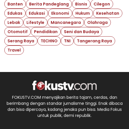
Banten
Berita Pandeglang
Bisnis
Cilegon
Edukas
Edukasi
Ekonomi
Hukum
Kesehatan
Lebak
Lifestyle
Mancanegara
Olahraga
Otomotif
Pendidikan
Seni dan Budaya
Serang Raya
TECHNO
TNI
Tangerang Raya
Travel
FOKUSTV.COM menyajikan berita tajam, cerdas, dan
berimbang dengan standar jurnalisme tinggi. Enak dibaca
dan bisa dipercaya, kadang jenaka pun bisa. Media Fokus
untuk publik, demi republik.