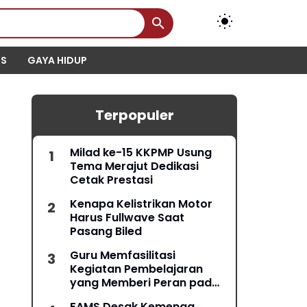
IS
GAYA HIDUP
Terpopuler
Milad ke-15 KKPMP Usung
Tema Merajut Dedikasi
Cetak Prestasi
Kenapa Kelistrikan Motor
Harus Fullwave Saat
Pasang Biled
Guru Memfasilitasi
Kegiatan Pembelajaran
yang Memberi Peran pada
Semua Peserta Didik
FAMS Desak Kemenag