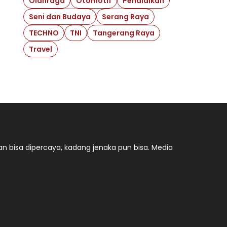
Olahraga
Otomotif
Pendidikan
Seni dan Budaya
Serang Raya
TECHNO
TNI
Tangerang Raya
Travel
n bisa dipercaya, kadang jenaka pun bisa. Media