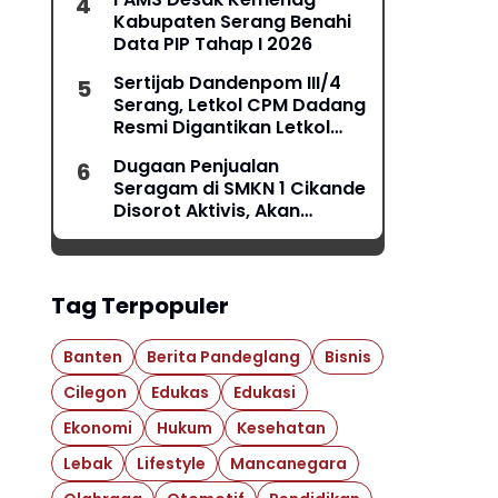
Kabupaten Serang Benahi
Data PIP Tahap I 2026
Sertijab Dandenpom III/4
Serang, Letkol CPM Dadang
Resmi Digantikan Letkol
CPM Anggi
Dugaan Penjualan
Seragam di SMKN 1 Cikande
Disorot Aktivis, Akan
Dilaporkan ke Ombudsman
Tag Terpopuler
Banten
Berita Pandeglang
Bisnis
Cilegon
Edukas
Edukasi
Ekonomi
Hukum
Kesehatan
Lebak
Lifestyle
Mancanegara