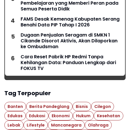
Pembelajaran yang Memberi Peran pada
Semua Peserta Didik
FAMS Desak Kemenag Kabupaten Serang
Benahi Data PIP Tahap I 2026
Dugaan Penjualan Seragam di SMKN 1
Cikande Disorot Aktivis, Akan Dilaporkan
ke Ombudsman
Cara Reset Pabrik HP Redmi Tanpa
Kehilangan Data: Panduan Lengkap dari
FOKUS TV
Tag Terpopuler
Banten
Berita Pandeglang
Bisnis
Cilegon
Edukas
Edukasi
Ekonomi
Hukum
Kesehatan
Lebak
Lifestyle
Mancanegara
Olahraga