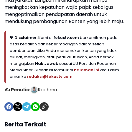
masyarakat. Langkah ini diharapkan mampu
meningkatkan kepatuhan wajib pajak sekaligus
mengoptimalkan pendapatan daerah untuk
mendukung pembangunan Banten yang lebih maju.
💬 Disclaimer:
Kami di
fokustv.com
berkomitmen pada
asas keadilan dan keberimbangan dalam setiap
pemberitaan. Jika Anda menemukan konten yang tidak
akurat, merugikan, atau perlu diluruskan, Anda berhak
mengajukan
Hak Jawab
sesuai UU Pers dan Pedoman
Media Siber. Silakan isi formulir di
halaman ini
atau kirim
email ke
redaksi@fokustv.com
.
✍️ Penulis
•
Rachma
Berita Terkait