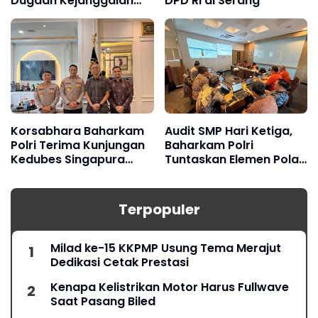
Dugaan Kejanggalan
DPD RI di Serang
Pengadaan Setda
Korsabhara Baharkam
Audit SMP Hari Ketiga,
Polri Terima Kunjungan
Baharkam Polri
Kedubes Singapura
Tuntaskan Elemen Pola
Bahas Pengamanan
Pengamanan Pertamina
Jabar
Terpopuler
Milad ke-15 KKPMP Usung Tema Merajut
Dedikasi Cetak Prestasi
Kenapa Kelistrikan Motor Harus Fullwave
Saat Pasang Biled