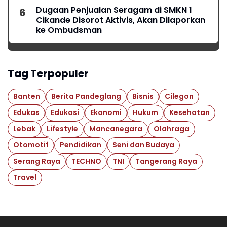
Dugaan Penjualan Seragam di SMKN 1
Cikande Disorot Aktivis, Akan Dilaporkan
ke Ombudsman
Tag Terpopuler
Banten
Berita Pandeglang
Bisnis
Cilegon
Edukas
Edukasi
Ekonomi
Hukum
Kesehatan
Lebak
Lifestyle
Mancanegara
Olahraga
Otomotif
Pendidikan
Seni dan Budaya
Serang Raya
TECHNO
TNI
Tangerang Raya
Travel