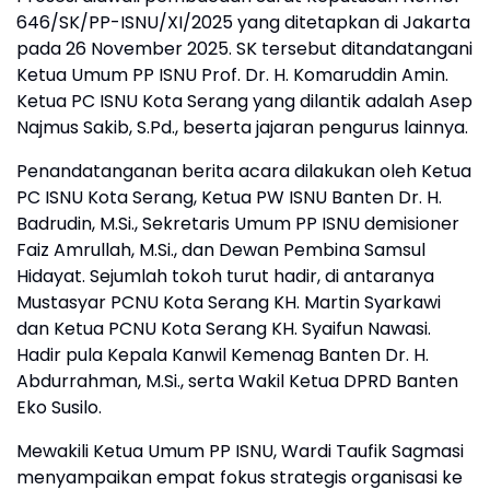
646/SK/PP-ISNU/XI/2025 yang ditetapkan di Jakarta
pada 26 November 2025. SK tersebut ditandatangani
Ketua Umum PP ISNU Prof. Dr. H. Komaruddin Amin.
Ketua PC ISNU Kota Serang yang dilantik adalah Asep
Najmus Sakib, S.Pd., beserta jajaran pengurus lainnya.
Penandatanganan berita acara dilakukan oleh Ketua
PC ISNU Kota Serang, Ketua PW ISNU Banten Dr. H.
Badrudin, M.Si., Sekretaris Umum PP ISNU demisioner
Faiz Amrullah, M.Si., dan Dewan Pembina Samsul
Hidayat. Sejumlah tokoh turut hadir, di antaranya
Mustasyar PCNU Kota Serang KH. Martin Syarkawi
dan Ketua PCNU Kota Serang KH. Syaifun Nawasi.
Hadir pula Kepala Kanwil Kemenag Banten Dr. H.
Abdurrahman, M.Si., serta Wakil Ketua DPRD Banten
Eko Susilo.
Mewakili Ketua Umum PP ISNU, Wardi Taufik Sagmasi
menyampaikan empat fokus strategis organisasi ke