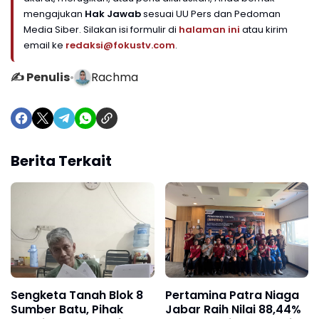
mengajukan
Hak Jawab
sesuai UU Pers dan Pedoman
Media Siber. Silakan isi formulir di
halaman ini
atau kirim
email ke
redaksi@fokustv.com
.
✍️ Penulis
•
Rachma
Berita Terkait
Sengketa Tanah Blok 8
Pertamina Patra Niaga
Sumber Batu, Pihak
Jabar Raih Nilai 88,44%