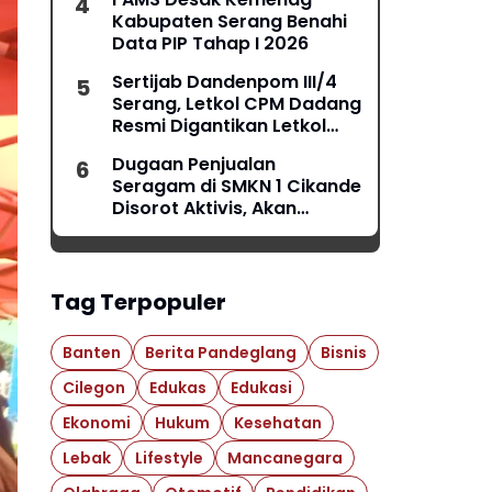
Kabupaten Serang Benahi
Data PIP Tahap I 2026
Sertijab Dandenpom III/4
Serang, Letkol CPM Dadang
Resmi Digantikan Letkol
CPM Anggi
Dugaan Penjualan
Seragam di SMKN 1 Cikande
Disorot Aktivis, Akan
Dilaporkan ke Ombudsman
Tag Terpopuler
Banten
Berita Pandeglang
Bisnis
Cilegon
Edukas
Edukasi
Ekonomi
Hukum
Kesehatan
Lebak
Lifestyle
Mancanegara