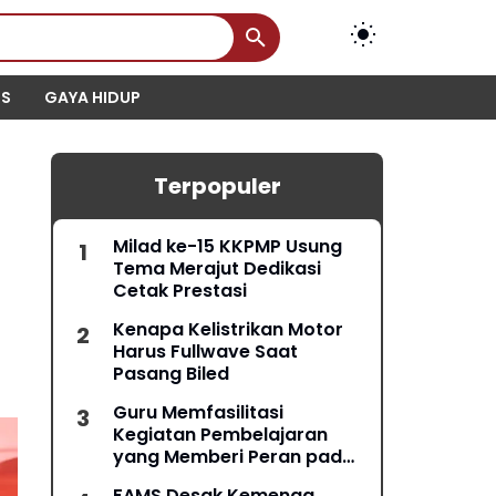
IS
GAYA HIDUP
Terpopuler
Milad ke-15 KKPMP Usung
Tema Merajut Dedikasi
Cetak Prestasi
Kenapa Kelistrikan Motor
Harus Fullwave Saat
Pasang Biled
Guru Memfasilitasi
Kegiatan Pembelajaran
yang Memberi Peran pada
Semua Peserta Didik
FAMS Desak Kemenag