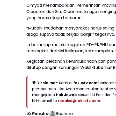
Dimyati menambahkan, Pemerintah Provins
Cibanten dan Situ Cibanten. Ia juga mengi
yang harus dijaga bersama.
“Mudah-mudahan masyarakat harus saling 
dijaga supaya tidak terjadi banjir,” tegasnya.
Ia berharap melalui kegiatan PD-PKPNU dan
meningkat dari sisi keilmuan, keterampilan
Kegiatan pelatihan kewirausahaan dan pam
ditutup dengan kunjungan Wakil Gubernur B
💬 Disclaimer:
Kami di
fokustv.com
berkomitm
pemberitaan. Jika Anda menemukan konten yan
mengajukan
Hak Jawab
sesuai UU Pers dan Pe
kirim email ke
redaksi@fokustv.com
.
✍️ Penulis
•
Rachma