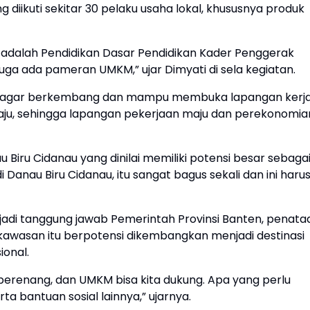
diikuti sekitar 30 pelaku usaha lokal, khususnya produk
a adalah Pendidikan Dasar Pendidikan Kader Penggerak
ga ada pameran UMKM,” ujar Dimyati di sela kegiatan.
g agar berkembang dan mampu membuka lapangan kerj
maju, sehingga lapangan pekerjaan maju dan perekonomia
Biru Cidanau yang dinilai memiliki potensi besar sebaga
 di Danau Biru Cidanau, itu sangat bagus sekali dan ini haru
adi tanggung jawab Pemerintah Provinsi Banten, penata
 kawasan itu berpotensi dikembangkan menjadi destinasi
ional.
berenang, dan UMKM bisa kita dukung. Apa yang perlu
a bantuan sosial lainnya,” ujarnya.