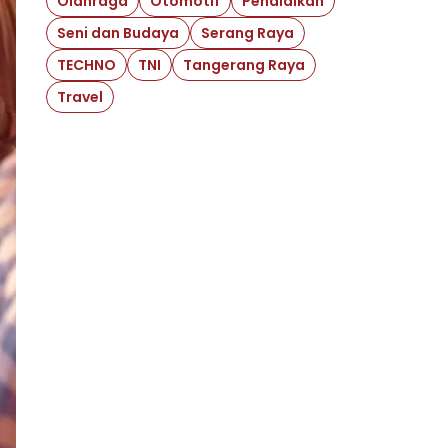
Olahraga
Otomotif
Pendidikan
Seni dan Budaya
Serang Raya
TECHNO
TNI
Tangerang Raya
Travel