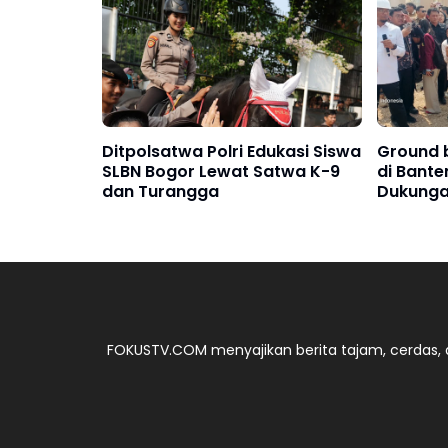
Ditpolsatwa Polri Edukasi Siswa
Ground b
SLBN Bogor Lewat Satwa K-9
di Bante
dan Turangga
Dukunga
Nasional
FOKUSTV.COM menyajikan berita tajam, cerdas, d