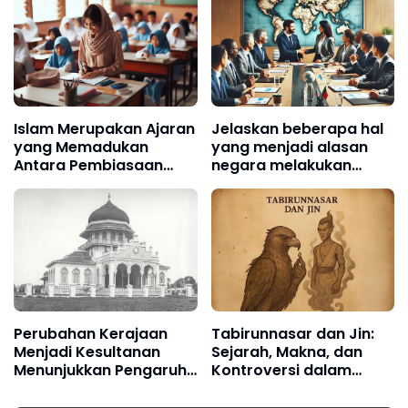
Islam Merupakan Ajaran
Jelaskan beberapa hal
yang Memadukan
yang menjadi alasan
Antara Pembiasaan
negara melakukan
(Budaya) dan
intra-industry trade!
Keimanan
Perubahan Kerajaan
Tabirunnasar dan Jin:
Menjadi Kesultanan
Sejarah, Makna, dan
Menunjukkan Pengaruh
Kontroversi dalam
Islam di Bidang Apa?
Perspektif Islam