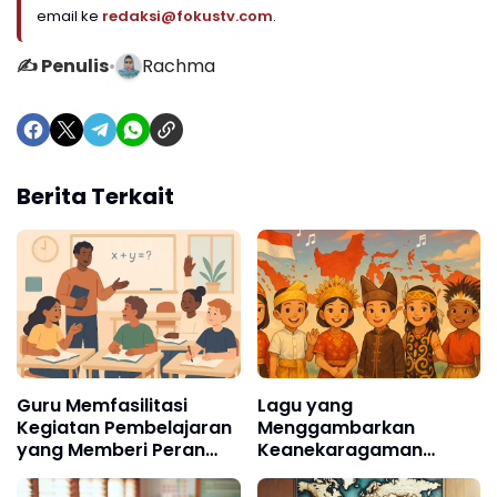
email ke
redaksi@fokustv.com
.
✍️ Penulis
•
Rachma
Berita Terkait
Guru Memfasilitasi
Lagu yang
Kegiatan Pembelajaran
Menggambarkan
yang Memberi Peran
Keanekaragaman
pada Semua Peserta
Bangsa dan Budaya
Didik
Indonesia