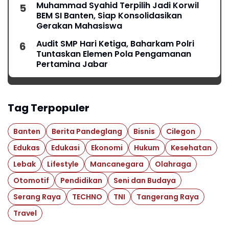
Muhammad Syahid Terpilih Jadi Korwil
BEM SI Banten, Siap Konsolidasikan
Gerakan Mahasiswa
Audit SMP Hari Ketiga, Baharkam Polri
Tuntaskan Elemen Pola Pengamanan
Pertamina Jabar
Tag Terpopuler
Banten
Berita Pandeglang
Bisnis
Cilegon
Edukas
Edukasi
Ekonomi
Hukum
Kesehatan
Lebak
Lifestyle
Mancanegara
Olahraga
Otomotif
Pendidikan
Seni dan Budaya
Serang Raya
TECHNO
TNI
Tangerang Raya
Travel