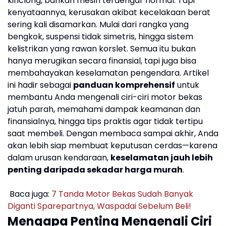
kinclong, bahkan mesin terdengar normal. Tapi
kenyataannya, kerusakan akibat kecelakaan berat
sering kali disamarkan. Mulai dari rangka yang
bengkok, suspensi tidak simetris, hingga sistem
kelistrikan yang rawan korslet. Semua itu bukan
hanya merugikan secara finansial, tapi juga bisa
membahayakan keselamatan pengendara. Artikel
ini hadir sebagai
panduan komprehensif
untuk
membantu Anda mengenali ciri-ciri motor bekas
jatuh parah, memahami dampak keamanan dan
finansialnya, hingga tips praktis agar tidak tertipu
saat membeli. Dengan membaca sampai akhir, Anda
akan lebih siap membuat keputusan cerdas—karena
dalam urusan kendaraan,
keselamatan jauh lebih
penting daripada sekadar harga murah
.
Baca juga:
7 Tanda Motor Bekas Sudah Banyak
Diganti Sparepartnya, Waspadai Sebelum Beli!
Mengapa Penting Mengenali Ciri