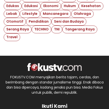
Edukas
Edukasi
Ekonomi
Hukum
Kesehatan
Lebak
Lifestyle
Mancanegara
Olahraga
Otomotif
Pendidikan
Seni dan Budaya
Serang Raya
TECHNO
TNI
Tangerang Raya
Travel
FOKUSTV.COM menyajikan berita tajam, cerdas, dan
berimbang dengan standar jurnalisme tinggi. Enak dibaca
dan bisa dipercaya, kadang jenaka pun bisa. Media Fokus
untuk publik, demi republik.
Ikuti Kami