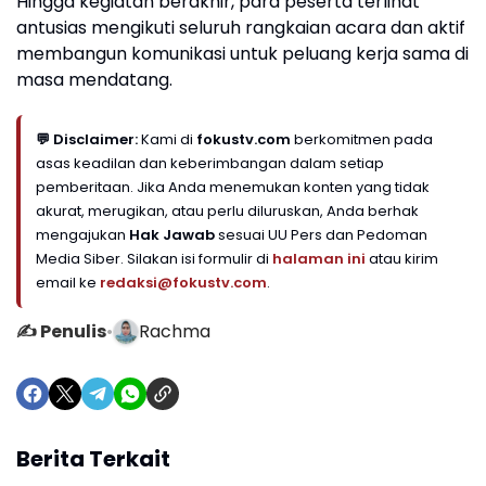
Hingga kegiatan berakhir, para peserta terlihat
antusias mengikuti seluruh rangkaian acara dan aktif
membangun komunikasi untuk peluang kerja sama di
masa mendatang.
💬 Disclaimer:
Kami di
fokustv.com
berkomitmen pada
asas keadilan dan keberimbangan dalam setiap
pemberitaan. Jika Anda menemukan konten yang tidak
akurat, merugikan, atau perlu diluruskan, Anda berhak
mengajukan
Hak Jawab
sesuai UU Pers dan Pedoman
Media Siber. Silakan isi formulir di
halaman ini
atau kirim
email ke
redaksi@fokustv.com
.
✍️ Penulis
•
Rachma
Berita Terkait