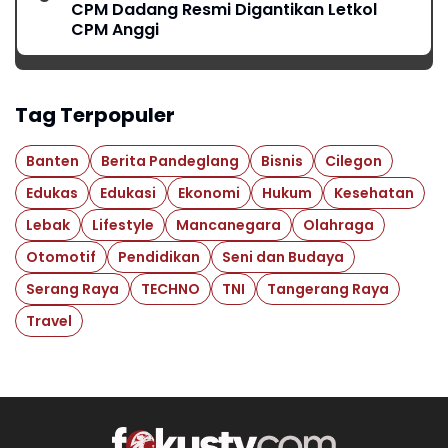
CPM Dadang Resmi Digantikan Letkol
CPM Anggi
Tag Terpopuler
Banten
Berita Pandeglang
Bisnis
Cilegon
Edukas
Edukasi
Ekonomi
Hukum
Kesehatan
Lebak
Lifestyle
Mancanegara
Olahraga
Otomotif
Pendidikan
Seni dan Budaya
Serang Raya
TECHNO
TNI
Tangerang Raya
Travel