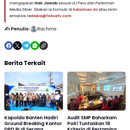
mengajukan
Hak Jawab
sesuai UU Pers dan Pedoman
Media Siber. Silakan isi formulir di
halaman ini
atau kirim
email ke
redaksi@fokustv.com
.
✍️ Penulis
•
Rachma
Berita Terkait
Kapolda Banten Hadiri
Audit SMP Baharkam
Ground Breaking Kantor
Polri Tuntaskan 18
DPD RI di Serang
Kriteria di Pertamina