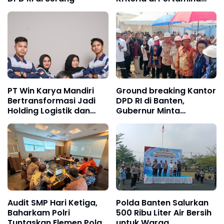
Jabar
PT Win Karya Mandiri
Ground breaking Kantor
Bertransformasi Jadi
DPD RI di Banten,
Holding Logistik dan
Gubernur Minta
Manufaktur
Dukungan Pelebaran
Jalan Nasional
Audit SMP Hari Ketiga,
Polda Banten Salurkan
Baharkam Polri
500 Ribu Liter Air Bersih
Tuntaskan Elemen Pola
untuk Warga