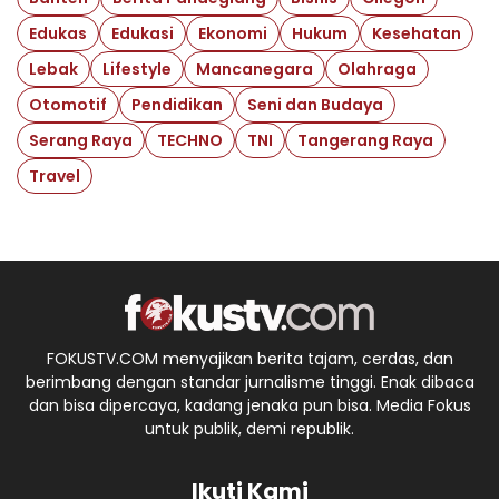
Edukas
Edukasi
Ekonomi
Hukum
Kesehatan
Lebak
Lifestyle
Mancanegara
Olahraga
Otomotif
Pendidikan
Seni dan Budaya
Serang Raya
TECHNO
TNI
Tangerang Raya
Travel
FOKUSTV.COM menyajikan berita tajam, cerdas, dan
berimbang dengan standar jurnalisme tinggi. Enak dibaca
dan bisa dipercaya, kadang jenaka pun bisa. Media Fokus
untuk publik, demi republik.
Ikuti Kami