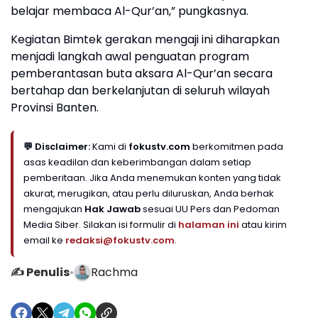
belajar membaca Al-Qur’an,” pungkasnya.
Kegiatan Bimtek gerakan mengaji ini diharapkan
menjadi langkah awal penguatan program
pemberantasan buta aksara Al-Qur’an secara
bertahap dan berkelanjutan di seluruh wilayah
Provinsi Banten.
💬 Disclaimer:
Kami di
fokustv.com
berkomitmen pada
asas keadilan dan keberimbangan dalam setiap
pemberitaan. Jika Anda menemukan konten yang tidak
akurat, merugikan, atau perlu diluruskan, Anda berhak
mengajukan
Hak Jawab
sesuai UU Pers dan Pedoman
Media Siber. Silakan isi formulir di
halaman ini
atau kirim
email ke
redaksi@fokustv.com
.
✍️ Penulis
•
Rachma