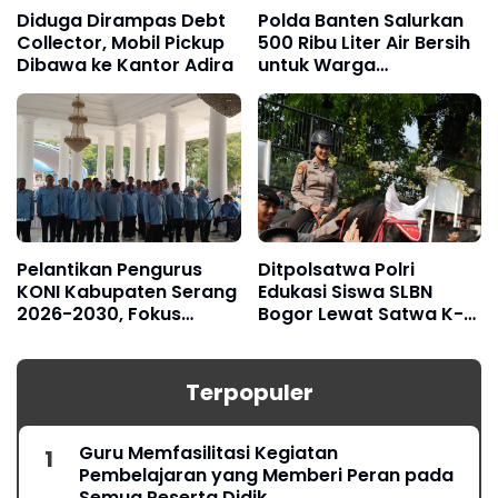
Diduga Dirampas Debt
Polda Banten Salurkan
Collector, Mobil Pickup
500 Ribu Liter Air Bersih
Dibawa ke Kantor Adira
untuk Warga
Terdampak Kekeringan
Pelantikan Pengurus
Ditpolsatwa Polri
KONI Kabupaten Serang
Edukasi Siswa SLBN
2026-2030, Fokus
Bogor Lewat Satwa K-9
Hadapi Porprov Banten
dan Turangga
Terpopuler
Guru Memfasilitasi Kegiatan
Pembelajaran yang Memberi Peran pada
Semua Peserta Didik