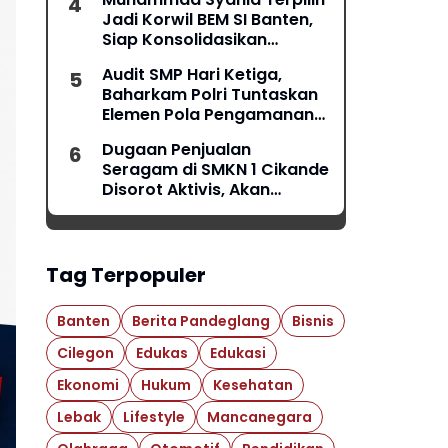
Jadi Korwil BEM SI Banten,
Siap Konsolidasikan
Gerakan Mahasiswa
Audit SMP Hari Ketiga,
Baharkam Polri Tuntaskan
Elemen Pola Pengamanan
Pertamina Jabar
Dugaan Penjualan
Seragam di SMKN 1 Cikande
Disorot Aktivis, Akan
Dilaporkan ke Ombudsman
Tag Terpopuler
Banten
Berita Pandeglang
Bisnis
Cilegon
Edukas
Edukasi
Ekonomi
Hukum
Kesehatan
Lebak
Lifestyle
Mancanegara