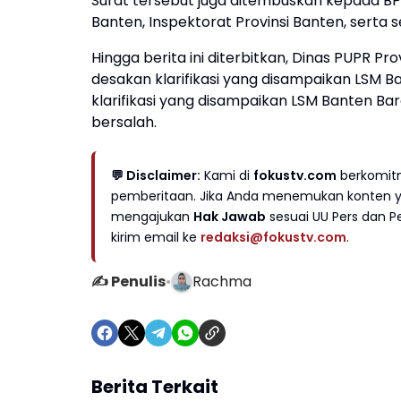
Surat tersebut juga ditembuskan kepada BP
Banten, Inspektorat Provinsi Banten, serta s
Hingga berita ini diterbitkan, Dinas PUPR 
desakan klarifikasi yang disampaikan LSM Ba
klarifikasi yang disampaikan LSM Banten 
bersalah.
💬 Disclaimer:
Kami di
fokustv.com
berkomitm
pemberitaan. Jika Anda menemukan konten yan
mengajukan
Hak Jawab
sesuai UU Pers dan Pe
kirim email ke
redaksi@fokustv.com
.
✍️ Penulis
•
Rachma
Berita Terkait