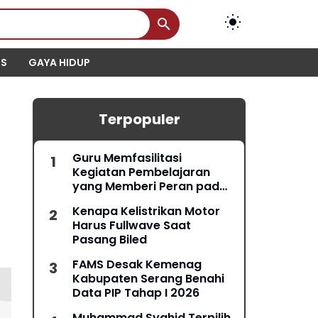
IS
GAYA HIDUP
Terpopuler
Guru Memfasilitasi
Kegiatan Pembelajaran
yang Memberi Peran pada
Semua Peserta Didik
Kenapa Kelistrikan Motor
Harus Fullwave Saat
Pasang Biled
FAMS Desak Kemenag
Kabupaten Serang Benahi
Data PIP Tahap I 2026
Muhammad Syahid Terpilih