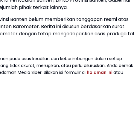
K RI Perwakilan Banten, DPRD Provinsi Banten, Gubernur
ejumlah pihak terkait lainnya.
Provinsi Banten belum memberikan tanggapan resmi atas
nten Barometer. Berita ini disusun berdasarkan surat
Barometer dengan tetap mengedepankan asas praduga ta
en pada asas keadilan dan keberimbangan dalam setiap
g tidak akurat, merugikan, atau perlu diluruskan, Anda berhak
doman Media Siber. Silakan isi formulir di
halaman ini
atau