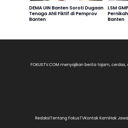
DEMA UIN Banten Soroti Dugaan
LSM GMP
Tenaga Ahli Fiktif di Pemprov
Pernikah
Banten
Banten
FOKUSTV.COM menyajikan berita tajam, cerdas, d
Redaksi
Tentang FokusTV
Kontak Kami
Hak Jawab