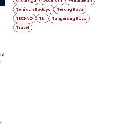
Olahraga
Otomotif
Pendidikan
Seni dan Budaya
Serang Raya
TECHNO
TNI
Tangerang Raya
Travel
n
ol
n
n