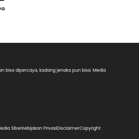
wa
n bisa dipercaya, kadang jenaka pun bisa. Media
dia Siber
Kebijakan Privasi
Disclaimer
Copyright