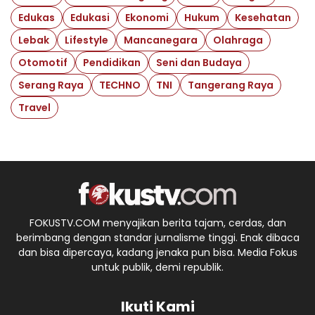
Edukas
Edukasi
Ekonomi
Hukum
Kesehatan
Lebak
Lifestyle
Mancanegara
Olahraga
Otomotif
Pendidikan
Seni dan Budaya
Serang Raya
TECHNO
TNI
Tangerang Raya
Travel
FOKUSTV.COM menyajikan berita tajam, cerdas, dan
berimbang dengan standar jurnalisme tinggi. Enak dibaca
dan bisa dipercaya, kadang jenaka pun bisa. Media Fokus
untuk publik, demi republik.
Ikuti Kami