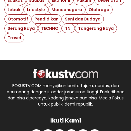
Edukas
Edukasi
Ekonomi
Hukum
Kesehatan
Lebak
Lifestyle
Mancanegara
Olahraga
Otomotif
Pendidikan
Seni dan Budaya
Serang Raya
TECHNO
TNI
Tangerang Raya
Travel
FOKUSTV.COM menyajikan berita tajam, cerdas, dan
berimbang dengan standar jurnalisme tinggi. Enak dibaca
dan bisa dipercaya, kadang jenaka pun bisa. Media Fokus
untuk publik, demi republik.
Ikuti Kami