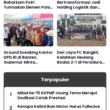
Baharkam Polri
Bertransformasi Jadi
Tuntaskan Elemen Pola
Holding Logistik dan
Pengamanan Pertamina
Manufaktur
Jabar
Ground breaking Kantor
Dwi Jaya FC Bangkit,
DPD RI di Banten,
Kalahkan Heulang
Gubernur Minta
Bodas 2-1 di Persidura
Dukungan Pelebaran
CUP 2026
Jalan Nasional
Terpopuler
Milad ke-15 KKPMP Usung Tema Merajut
Dedikasi Cetak Prestasi
Kenapa Kelistrikan Motor Harus Fullwave