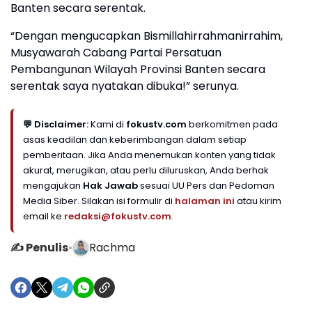
Banten secara serentak.
“Dengan mengucapkan Bismillahirrahmanirrahim,
Musyawarah Cabang Partai Persatuan
Pembangunan Wilayah Provinsi Banten secara
serentak saya nyatakan dibuka!” serunya.
💬 Disclaimer:
Kami di
fokustv.com
berkomitmen pada
asas keadilan dan keberimbangan dalam setiap
pemberitaan. Jika Anda menemukan konten yang tidak
akurat, merugikan, atau perlu diluruskan, Anda berhak
mengajukan
Hak Jawab
sesuai UU Pers dan Pedoman
Media Siber. Silakan isi formulir di
halaman ini
atau kirim
email ke
redaksi@fokustv.com
.
✍️ Penulis
•
Rachma