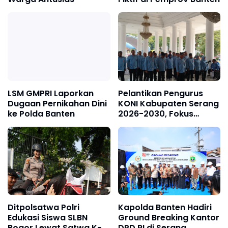
LSM GMPRI Laporkan
Pelantikan Pengurus
Dugaan Pernikahan Dini
KONI Kabupaten Serang
ke Polda Banten
2026-2030, Fokus
Hadapi Porprov Banten
Ditpolsatwa Polri
Kapolda Banten Hadiri
Edukasi Siswa SLBN
Ground Breaking Kantor
Bogor Lewat Satwa K-9
DPD RI di Serang