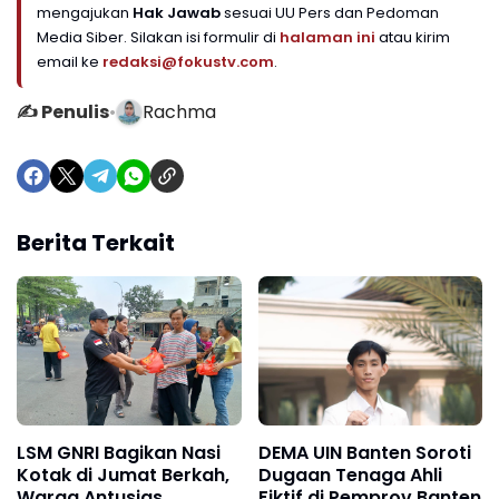
mengajukan
Hak Jawab
sesuai UU Pers dan Pedoman
Media Siber. Silakan isi formulir di
halaman ini
atau kirim
email ke
redaksi@fokustv.com
.
✍️ Penulis
•
Rachma
Berita Terkait
LSM GNRI Bagikan Nasi
DEMA UIN Banten Soroti
Kotak di Jumat Berkah,
Dugaan Tenaga Ahli
Warga Antusias
Fiktif di Pemprov Banten