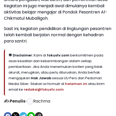
Kegiatan ini juga menjadi awal dimulainya kembali
aktivitas belajar mengajar di Pondok Pesantren Al-
Chikmatul Muballigoh.
Saat ini, kegiatan pendidikan di lingkungan pesantren
telah kembali berjalan normal dengan kehadiran
para santri.
💬 Disclaimer:
Kami di
fokustv.com
berkomitmen pada
asas keadilan dan keberimbangan dalam setiap
pemberitaan. Jika Anda menemukan konten yang tidak
akurat, merugikan, atau perlu diluruskan, Anda berhak
mengajukan
Hak Jawab
sesuai UU Pers dan Pedoman
Media Siber. Silakan isi formulir di
halaman ini
atau kirim
email ke
redaksi@fokustv.com
.
✍️ Penulis
•
Rachma