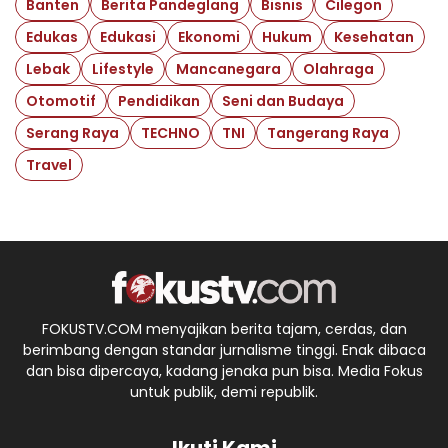
Banten
Berita Pandeglang
Bisnis
Cilegon
Edukas
Edukasi
Ekonomi
Hukum
Kesehatan
Lebak
Lifestyle
Mancanegara
Olahraga
Otomotif
Pendidikan
Seni dan Budaya
Serang Raya
TECHNO
TNI
Tangerang Raya
Travel
FOKUSTV.COM menyajikan berita tajam, cerdas, dan
berimbang dengan standar jurnalisme tinggi. Enak dibaca
dan bisa dipercaya, kadang jenaka pun bisa. Media Fokus
untuk publik, demi republik.