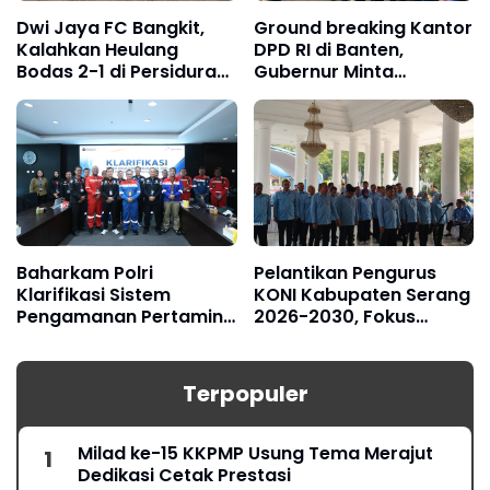
Dwi Jaya FC Bangkit,
Ground breaking Kantor
Kalahkan Heulang
DPD RI di Banten,
Bodas 2-1 di Persidura
Gubernur Minta
CUP 2026
Dukungan Pelebaran
Jalan Nasional
Baharkam Polri
Pelantikan Pengurus
Klarifikasi Sistem
KONI Kabupaten Serang
Pengamanan Pertamina
2026-2030, Fokus
RU IV Cilacap
Hadapi Porprov Banten
Terpopuler
Milad ke-15 KKPMP Usung Tema Merajut
Dedikasi Cetak Prestasi