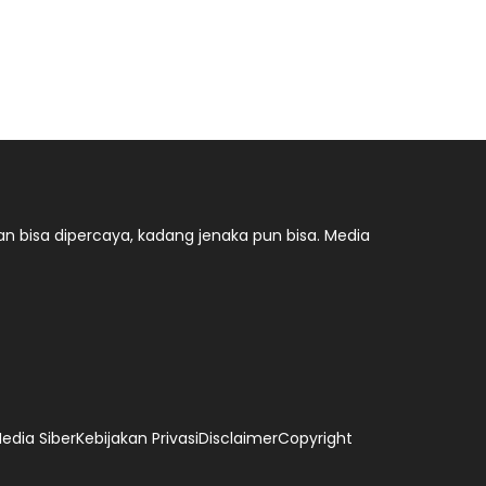
n bisa dipercaya, kadang jenaka pun bisa. Media
dia Siber
Kebijakan Privasi
Disclaimer
Copyright