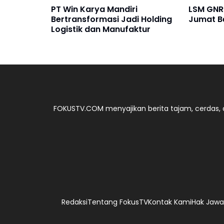
PT Win Karya Mandiri
LSM GNRI
Bertransformasi Jadi Holding
Jumat B
Logistik dan Manufaktur
FOKUSTV.COM menyajikan berita tajam, cerdas, d
Redaksi
Tentang FokusTV
Kontak Kami
Hak Jawab