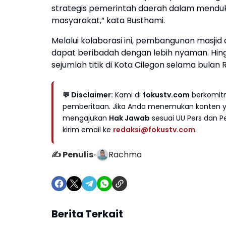
strategis pemerintah daerah dalam mendu
masyarakat,” kata Busthami.
Melalui kolaborasi ini, pembangunan masj
dapat beribadah dengan lebih nyaman. Hingg
sejumlah titik di Kota Cilegon selama bulan
💬 Disclaimer:
Kami di
fokustv.com
berkomitm
pemberitaan. Jika Anda menemukan konten yan
mengajukan
Hak Jawab
sesuai UU Pers dan Pe
kirim email ke
redaksi@fokustv.com
.
✍️ Penulis
•
Rachma
Berita Terkait