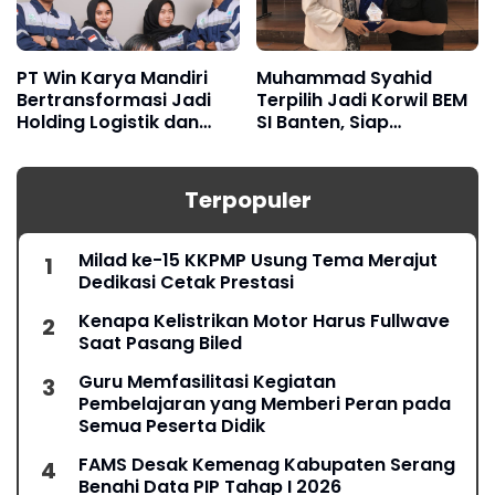
PT Win Karya Mandiri
Muhammad Syahid
Bertransformasi Jadi
Terpilih Jadi Korwil BEM
Holding Logistik dan
SI Banten, Siap
Manufaktur
Konsolidasikan Gerakan
Mahasiswa
Terpopuler
Milad ke-15 KKPMP Usung Tema Merajut
Dedikasi Cetak Prestasi
Kenapa Kelistrikan Motor Harus Fullwave
Saat Pasang Biled
Guru Memfasilitasi Kegiatan
Pembelajaran yang Memberi Peran pada
Semua Peserta Didik
FAMS Desak Kemenag Kabupaten Serang
Benahi Data PIP Tahap I 2026