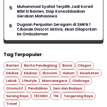
Muhammad Syahid Terpilih Jadi Korwil
BEM SI Banten, Siap Konsolidasikan
Gerakan Mahasiswa
Dugaan Penjualan Seragam di SMKN 1
Cikande Disorot Aktivis, Akan Dilaporkan
ke Ombudsman
Tag Terpopuler
Banten
Berita Pandeglang
Bisnis
Cilegon
Edukas
Edukasi
Ekonomi
Hukum
Kesehatan
Lebak
Lifestyle
Mancanegara
Olahraga
Otomotif
Pendidikan
Seni dan Budaya
Serang Raya
TECHNO
TNI
Tangerang Raya
Travel