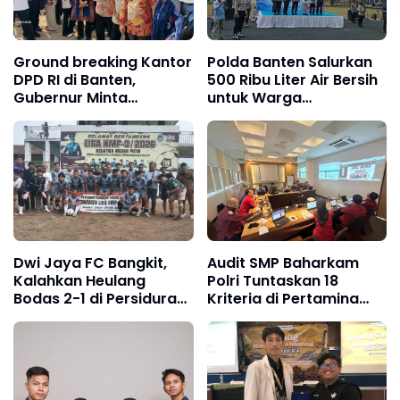
Ground breaking Kantor
Polda Banten Salurkan
DPD RI di Banten,
500 Ribu Liter Air Bersih
Gubernur Minta
untuk Warga
Dukungan Pelebaran
Terdampak Kekeringan
Jalan Nasional
Dwi Jaya FC Bangkit,
Audit SMP Baharkam
Kalahkan Heulang
Polri Tuntaskan 18
Bodas 2-1 di Persidura
Kriteria di Pertamina
CUP 2026
Jabar