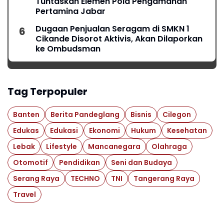
Tuntaskan Elemen Pola Pengamanan
Pertamina Jabar
Dugaan Penjualan Seragam di SMKN 1
Cikande Disorot Aktivis, Akan Dilaporkan
ke Ombudsman
Tag Terpopuler
Banten
Berita Pandeglang
Bisnis
Cilegon
Edukas
Edukasi
Ekonomi
Hukum
Kesehatan
Lebak
Lifestyle
Mancanegara
Olahraga
Otomotif
Pendidikan
Seni dan Budaya
Serang Raya
TECHNO
TNI
Tangerang Raya
Travel