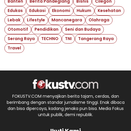
Banten
Berita Pandeglang
Bisnis
Cilegon
Edukas
Edukasi
Ekonomi
Hukum
Kesehatan
Lebak
Lifestyle
Mancanegara
Olahraga
Otomotif
Pendidikan
Seni dan Budaya
Serang Raya
TECHNO
TNI
Tangerang Raya
Travel
FOKUSTV.COM menyajikan berita tajam, cerdas, dan
berimbang dengan standar jurnalisme tinggi. Enak dibaca
dan bisa dipercaya, kadang jenaka pun bisa. Media Fokus
untuk publik, demi republik.
Ikuti Kami