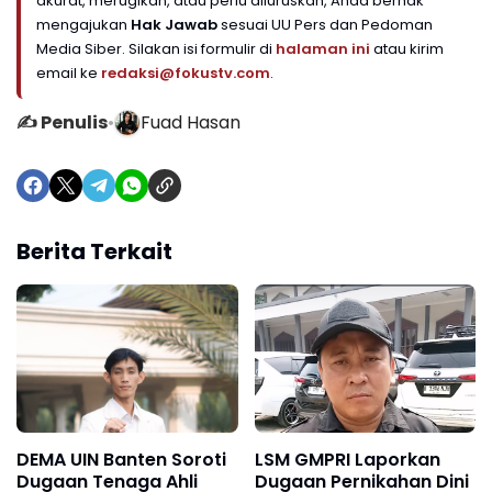
akurat, merugikan, atau perlu diluruskan, Anda berhak
mengajukan
Hak Jawab
sesuai UU Pers dan Pedoman
Media Siber. Silakan isi formulir di
halaman ini
atau kirim
email ke
redaksi@fokustv.com
.
✍️ Penulis
•
Fuad Hasan
Berita Terkait
DEMA UIN Banten Soroti
LSM GMPRI Laporkan
Dugaan Tenaga Ahli
Dugaan Pernikahan Dini