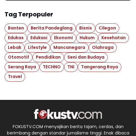
Tag Terpopuler
Banten
Berita Pandeglang
Bisnis
Cilegon
Edukas
Edukasi
Ekonomi
Hukum
Kesehatan
Lebak
Lifestyle
Mancanegara
Olahraga
Otomotif
Pendidikan
Seni dan Budaya
Serang Raya
TECHNO
TNI
Tangerang Raya
Travel
FOKUSTV.COM menyajikan berita tajam, cerdas, dan
berimbang dengan standar jurnalisme tinggi. Enak dibaca