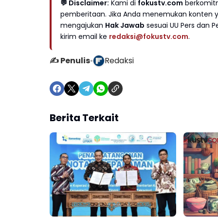
💬 Disclaimer:
Kami di
fokustv.com
berkomitm
pemberitaan. Jika Anda menemukan konten yan
mengajukan
Hak Jawab
sesuai UU Pers dan Pe
kirim email ke
redaksi@fokustv.com
.
✍️ Penulis
•
Redaksi
Berita Terkait