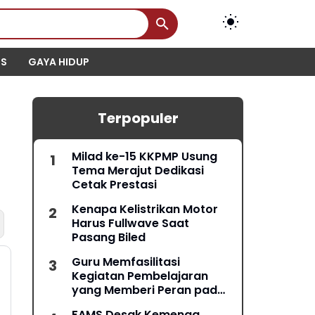
IS
GAYA HIDUP
Terpopuler
Milad ke-15 KKPMP Usung
Tema Merajut Dedikasi
Cetak Prestasi
Kenapa Kelistrikan Motor
Harus Fullwave Saat
Pasang Biled
Guru Memfasilitasi
Kegiatan Pembelajaran
yang Memberi Peran pada
Semua Peserta Didik
FAMS Desak Kemenag