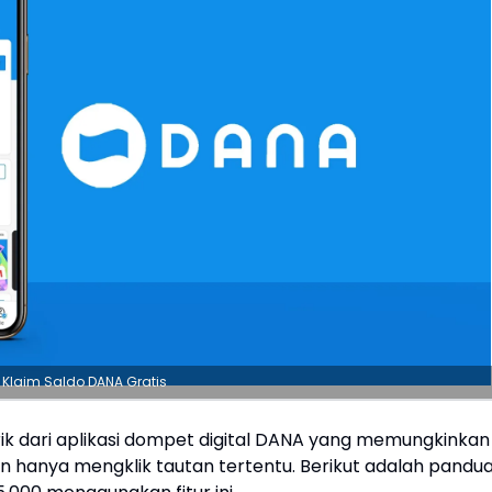
Klaim Saldo DANA Gratis
rik dari aplikasi dompet digital DANA yang memungkinkan
 hanya mengklik tautan tertentu. Berikut adalah pandu