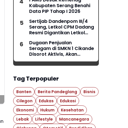
Kabupaten Serang Benahi
Data PIP Tahap I 2026
Sertijab Dandenpom III/4
Serang, Letkol CPM Dadang
Resmi Digantikan Letkol
CPM Anggi
Dugaan Penjualan
Seragam di SMKN 1 Cikande
Disorot Aktivis, Akan
Dilaporkan ke Ombudsman
Tag Terpopuler
Banten
Berita Pandeglang
Bisnis
Cilegon
Edukas
Edukasi
Ekonomi
Hukum
Kesehatan
Lebak
Lifestyle
Mancanegara
an