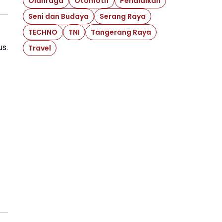
Olahraga
Otomotif
Pendidikan
Seni dan Budaya
Serang Raya
TECHNO
TNI
Tangerang Raya
s.
Travel