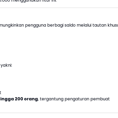
.000 menggunakan fitur ini.
emungkinkan pengguna berbagi saldo melalui tautan khusu
yakni:
t
hingga 200 orang
, tergantung pengaturan pembuat