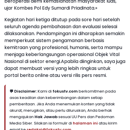
beroperasi demi kemaslahatan masyarakat luas,"
ujar Kombes Pol Edy Sumardi Priadinata.»
Kegiatan hari ketiga ditutup pada sore hari setelah
seluruh agenda pembahasan dan evaluasi selesai
dilaksanakan. Pendampingan ini diharapkan semakin
memperkuat sistem pengamanan berbasis
kemitraan yang profesional, humanis, serta mampu
menjaga keberlangsungan operasional Objek Vital
Nasional di sektor energi.Apabila diinginkan, saya juga
dapat membuat versi yang lebih ringkas untuk
portal berita online atau versi rilis pers resmi.
💬 Disclaimer:
Kami di
fokustv.com
berkomitmen pada
asas keadilan dan keberimbangan dalam setiap
pemberitaan. Jika Anda menemukan konten yang tidak
akurat, merugikan, atau perlu diluruskan, Anda berhak
mengajukan
Hak Jawab
sesuai UU Pers dan Pedoman
Media Siber. Silakan isi formulir di
halaman ini
atau kirim
email ke
redaksi@fokustv.com
.