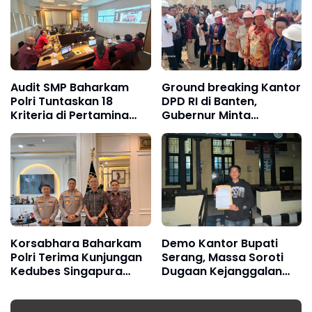
Audit SMP Baharkam
Ground breaking Kantor
Polri Tuntaskan 18
DPD RI di Banten,
Kriteria di Pertamina
Gubernur Minta
Jabar
Dukungan Pelebaran
Jalan Nasional
Korsabhara Baharkam
Demo Kantor Bupati
Polri Terima Kunjungan
Serang, Massa Soroti
Kedubes Singapura
Dugaan Kejanggalan
Bahas Pengamanan
Pengadaan Setda