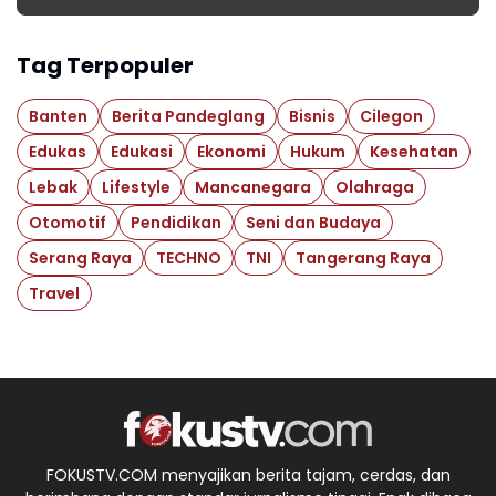
Tag Terpopuler
Banten
Berita Pandeglang
Bisnis
Cilegon
Edukas
Edukasi
Ekonomi
Hukum
Kesehatan
Lebak
Lifestyle
Mancanegara
Olahraga
Otomotif
Pendidikan
Seni dan Budaya
Serang Raya
TECHNO
TNI
Tangerang Raya
Travel
FOKUSTV.COM menyajikan berita tajam, cerdas, dan