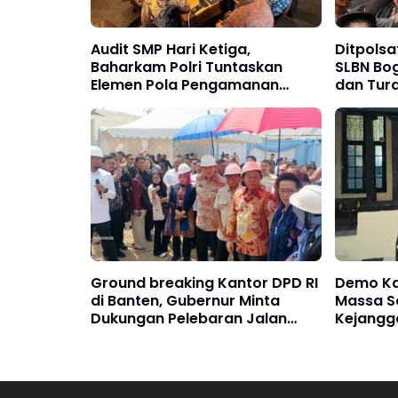
Audit SMP Hari Ketiga,
Ditpolsa
Baharkam Polri Tuntaskan
SLBN Bo
Elemen Pola Pengamanan
dan Tur
Pertamina Jabar
Ground breaking Kantor DPD RI
Demo Ka
di Banten, Gubernur Minta
Massa S
Dukungan Pelebaran Jalan
Kejangg
Nasional