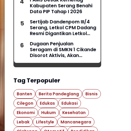
Kabupaten Serang Benahi
Data PIP Tahap I 2026
Sertijab Dandenpom III/4
Serang, Letkol CPM Dadang
Resmi Digantikan Letkol
CPM Anggi
Dugaan Penjualan
Seragam di SMKN 1 Cikande
Disorot Aktivis, Akan
Dilaporkan ke Ombudsman
Tag Terpopuler
Banten
Berita Pandeglang
Bisnis
Cilegon
Edukas
Edukasi
Ekonomi
Hukum
Kesehatan
Lebak
Lifestyle
Mancanegara