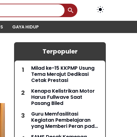
IS
GAYA HIDUP
Terpopuler
Milad ke-15 KKPMP Usung
Tema Merajut Dedikasi
Cetak Prestasi
Kenapa Kelistrikan Motor
Harus Fullwave Saat
Pasang Biled
Guru Memfasilitasi
Kegiatan Pembelajaran
yang Memberi Peran pada
Semua Peserta Didik
FAMS Desak Kemenag