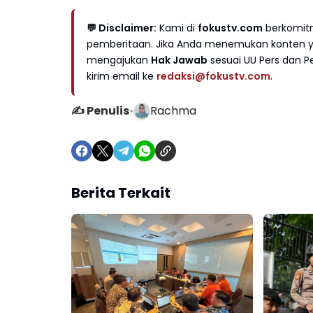
💬 Disclaimer:
Kami di
fokustv.com
berkomitm
pemberitaan. Jika Anda menemukan konten yan
mengajukan
Hak Jawab
sesuai UU Pers dan Pe
kirim email ke
redaksi@fokustv.com
.
✍️ Penulis
•
Rachma
Berita Terkait