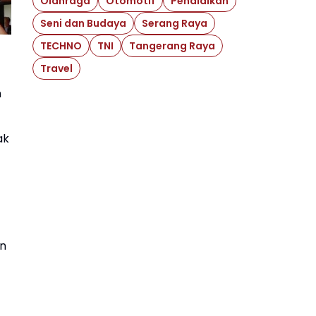
Olahraga
Otomotif
Pendidikan
Seni dan Budaya
Serang Raya
TECHNO
TNI
Tangerang Raya
Travel
n
ak
en