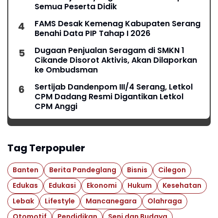
Semua Peserta Didik
FAMS Desak Kemenag Kabupaten Serang
Benahi Data PIP Tahap I 2026
Dugaan Penjualan Seragam di SMKN 1
Cikande Disorot Aktivis, Akan Dilaporkan
ke Ombudsman
Sertijab Dandenpom III/4 Serang, Letkol
CPM Dadang Resmi Digantikan Letkol
CPM Anggi
Tag Terpopuler
Banten
Berita Pandeglang
Bisnis
Cilegon
Edukas
Edukasi
Ekonomi
Hukum
Kesehatan
Lebak
Lifestyle
Mancanegara
Olahraga
Otomotif
Pendidikan
Seni dan Budaya