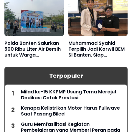
Jalan Nasional
Polda Banten Salurkan
Muhammad Syahid
500 Ribu Liter Air Bersih
Terpilih Jadi Korwil BEM
untuk Warga
SI Banten, Siap
Terdampak Kekeringan
Konsolidasikan Gerakan
Mahasiswa
Terpopuler
Milad ke-15 KKPMP Usung Tema Merajut
Dedikasi Cetak Prestasi
Kenapa Kelistrikan Motor Harus Fullwave
Saat Pasang Biled
Guru Memfasilitasi Kegiatan
Pembelajaran yang Memberi Peran pada